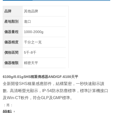
品牌
其他品牌
產地類別
進口
儀器量程
1000-2000g
儀器精度
千分之一克
價格區間
5千-8千
儀器種類
精密天平
6100g/0.01gSHS稱重傳感器AND/GF-6100天平
全新開發
SHS
稱量感應部件，結構緊密，一秒快速顯示讀
數
.
高清晰螢光顯示，
IP-54
防水防塵標準，標準計算機接口
及
Win-CT
軟件，符合
GLP
及
GMP
標準。
：肖：
特點：