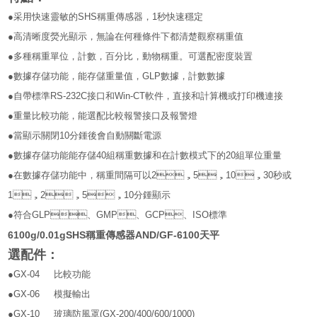
●
采用快速靈敏的
SHS
稱重傳感器，
1
秒快速穩定
●
高清晰度熒光顯示，無論在何種條件下都清楚觀察稱重值
●
多種稱重單位，計數，百分比，動物稱重。可選配密度裝置
●
數據存儲功能，能存儲重量值，
GLP
數據，計數數據
●
自帶標準
RS-232C
接口和
Win-CT
軟件，直接和計算機或打印機連接
●
重量比較功能，能選配比較報警接口及報警燈
●
當顯示關閉
10
分鍾後會自動關斷電源
●
數據存儲功能能存儲
40
組稱重數據和在計數模式下的
20
組單位重量
●
在數據存儲功能中，稱重間隔可以
2
，
5
，
10
，
30
秒或
1
，
2
，
5
，
10
分鍾顯示
●
符合
GLP
、
GMP
、
GCP
、
ISO
標準
6100g/0.01gSHS稱重傳感器AND/GF-6100天平
選配件：
●GX-04
比較功能
●GX-06
模擬輸出
●GX-10
玻璃防風罩
(GX-200/400/600/1000)